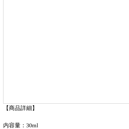
【商品詳細】
内容量：30ml