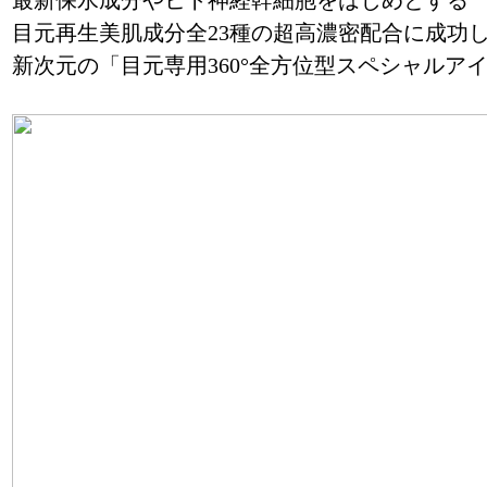
最新保水成分やヒト神経幹細胞をはじめとする
目元再生美肌成分全23種の超高濃密配合に成功
新次元の「目元専用360°全方位型スペシャルア