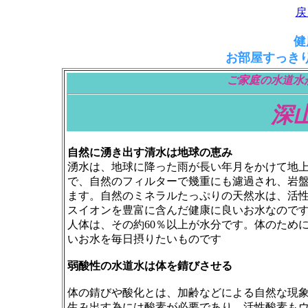
戻
健
お部屋すっき
ご家庭の水道水
深
自然に湧き出す清水は地球の恵み
湧水は、地球に降った雨が長い年月をかけて地
で、自然のフィルターで幾重にも濾過され、岩
ます。自然のミネラルたっぷりの天然水は、活
スイオンを豊富に含んだ健康に良いお水なので
人体は、その約60％以上が水分です。体のため
いお水を毎日摂りたいものです
弱酸性の水道水は体を錆びさせる
体の錆びや酸化とは、加齢などによる自然な現
生み出す為には酸素が必要であり、活性酸素も