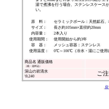
湯で煮沸を行う場合、ステンレスケース
い。
原 料：
セラミックボール：天然鉱石、
サイズ：
長さ約105mm×直径約20mm
内容量：
2本入り
使用期間：
使用開始から約3年
容 器：
メッシュ容器：ステンレス
使用温度：
0℃～100℃（冷水・湯にご使
商品名 通販価格
（税・送料込）
深山の岩清水
ご
\9,240
戻