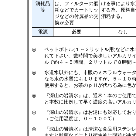
消耗品
は、フィルターの磨
ける事により水
等
耗などでカートリッ
する為、原料自
ジなどの付属品の交
消耗する。
換が必要
電源
必要
なし
◎
ペットボトル(１～２リットル用)などに
れて下さい。数時間で美味しいアルカリ
ルで約４～５時間、２リットルで８時間
◎
水道水以外にも、市販のミネラルウォー
なる水の水質にもよりますが、５～１０
使用すると、お茶のｐＨが代わる為に色
◎
『深山の岩清水』は、通常１本のご使用
と本数に比例して早く濃度の高いアルカ
◎
『深山の岩清水』はお湯にも対応してお
（ご使用温度は、０～１００℃）
◎
『深山の岩清水』は清潔な食品用ステン
ますと雑菌などにより衛生的に問題が生