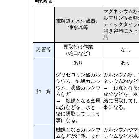
■比較表
マグネシウム粉
ルマリン等石類
電解還元水生成器、
ティックタイプ
浄水器等
開き容器に入っ
品
要取付け作業
設置等
なし
（蛇口など）
あり
あり
グリセロリン酸カル
カルシウム粉、
シウム、乳酸カルシ
ネシウム粉など
ウム、炭酸カルシウ
→ 触媒となる
触 媒
ムなど
成分などを、水
→ 触媒となる金属
緒に摂取してし
成分などを、水と一
事になる。
緒に摂取してしまう
事になる。
触媒となるカルシウ
カルシウムやマ
ムなどが消耗、また
シウムなどが水