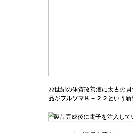
22世紀の体質改善液に太古の
品が
フルソマＫ－２２と
いう新