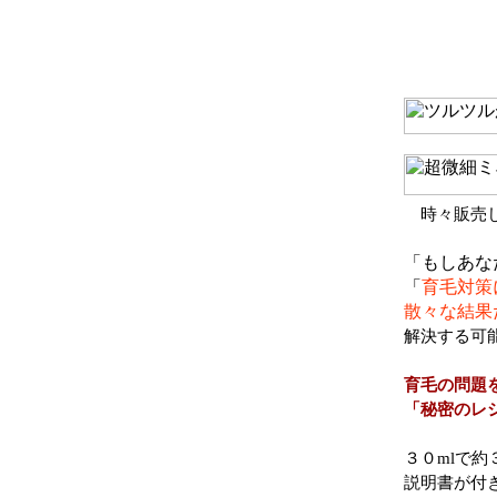
時々販売
「もしあな
「
育毛対策
散々な結果
解決する可
育毛の問題
「秘密のレ
３０mlで約
説明書が付