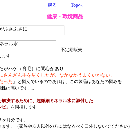
戻る
Topへ
健康・環境商品
不定期販売
します
たがハゲ（育毛）に関心があり
にさんざん手を尽くしたが、なかなかうまくいかない、
だった
」
と悩んでいるのであれば、この製品はあなたの悩みを
能性は高いです…。
を解決するために、超微細ミネラル水に添付した
シピ」
を同梱します。
３ヶ月分です。
きます。（家族や友人以外の方にはなるべく口外しないでください