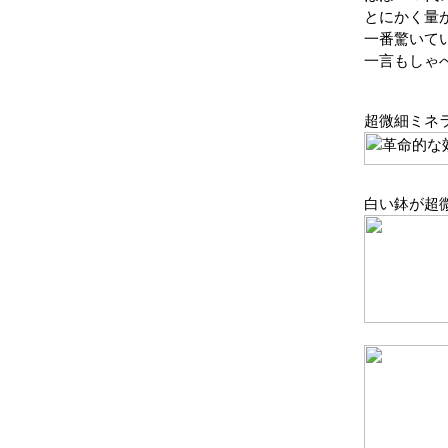
とにかく量
一番驚いて
一言もしゃ
超微細ミネ
白い鉢が超