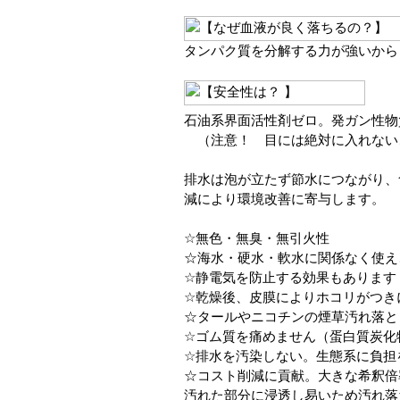
タンパク質を分解する力が強いから
石油系界面活性剤ゼロ。発ガン性物
（注意！ 目には絶対に入れない
排水は泡が立たず節水につながり、
減により環境改善に寄与します。
☆無色・無臭・無引火性
☆海水・硬水・軟水に関係なく使え
☆静電気を防止する効果もあります
☆乾燥後、皮膜によりホコリがつき
☆タールやニコチンの煙草汚れ落と
☆ゴム質を痛めません（蛋白質炭化
☆排水を汚染しない。生態系に負担
☆コスト削減に貢献。大きな希釈倍
汚れた部分に浸透し易いため汚れ落