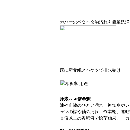
カバーのベタベタ油汚れも簡単洗浄
床に新聞紙とバケツで排水受け
原液～50倍希釈
油や血液のひどい汚れ、換気扇やレ
ャツの襟や袖の汚れ、作業靴、運動
０倍以上の希釈液で除菌効果。 カ