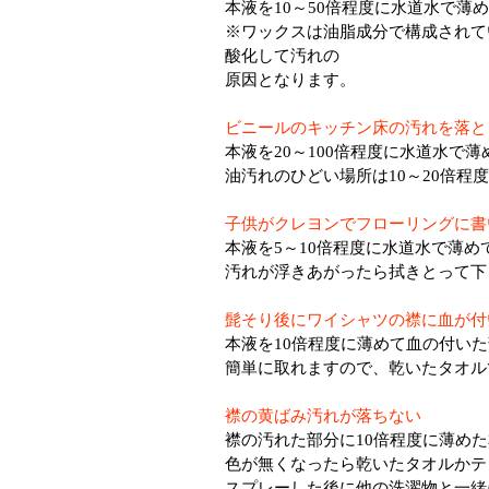
本液を10～50倍程度に水道水で薄
※ワックスは油脂成分で構成されて
酸化して汚れの
原因となります。
ビニールのキッチン床の汚れを落と
本液を20～100倍程度に水道水で
油汚れのひどい場所は10～20倍程
子供がクレヨンでフローリングに書
本液を5～10倍程度に水道水で薄
汚れが浮きあがったら拭きとって下
髭そり後にワイシャツの襟に血が付
本液を10倍程度に薄めて血の付い
簡単に取れますので、乾いたタオル
襟の黄ばみ汚れが落ちない
襟の汚れた部分に10倍程度に薄め
色が無くなったら乾いたタオルかテ
スプレーした後に他の洗濯物と一緒