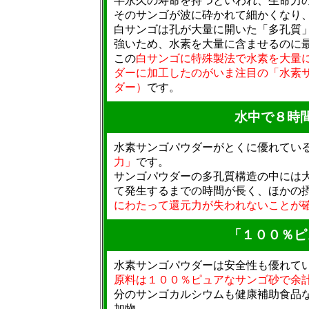
半永久の寿命を持つといわれ、生命力
そのサンゴが波に砕かれて細かくなり
白サンゴは孔が大量に開いた「多孔質
強いため、水素を大量に含ませるのに
この
白サンゴに特殊製法で水素を大量
ダーに加工したのがいま注目の「水素
ダー）
です。
水中で８時
水素サンゴパウダーがとくに優れてい
力」
です。
サンゴパウダーの多孔質構造の中には
て発生するまでの時間が長く、ほかの
にわたって還元力が失われないことが
「１００％ピ
水素サンゴパウダーは安全性も優れて
原料は１００％ピュアなサンゴ砂で余
分のサンゴカルシウムも健康補助食品
加物。