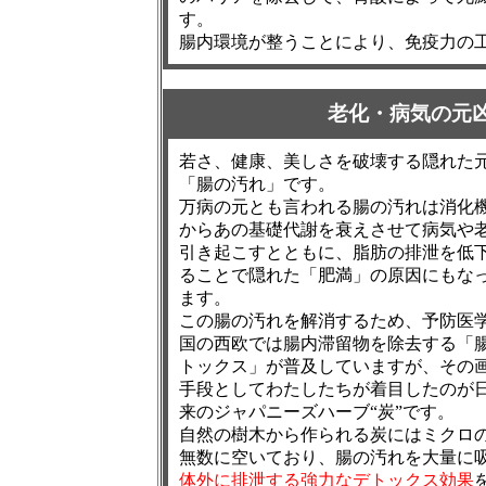
す。
腸内環境が整うことにより、免疫力の
老化・病気の元
若さ、健康、美しさを破壊する隠れた
「腸の汚れ」です。
万病の元とも言われる腸の汚れは消化
からあの基礎代謝を衰えさせて病気や
引き起こすとともに、脂肪の排泄を低
ることで隠れた「肥満」の原因にもな
ます。
この腸の汚れを解消するため、予防医
国の西欧では腸内滞留物を除去する「
トックス」が普及していますが、その
手段としてわたしたちが着目したのが
来のジャパニーズハーブ“炭”です。
自然の樹木から作られる炭にはミクロ
無数に空いており、腸の汚れを大量に
体外に排泄する強力なデトックス効果