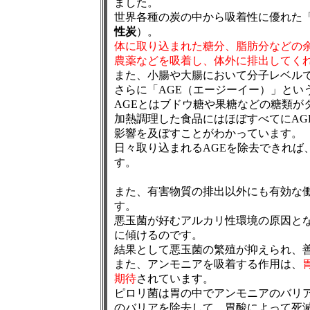
ました。
世界各種の炭の中から吸着性に優れた
性炭
）。
体に取り込まれた糖分、脂肪分などの
農薬などを吸着し、体外に排出してく
また、小腸や大腸において分子レベル
さらに「AGE（エージーイー）」とい
AGEとはブドウ糖や果糖などの糖類が
加熱調理した食品にはほぼすべてにAG
影響を及ぼすことがわかっています。
日々取り込まれるAGEを除去できれば
す。
また、有害物質の排出以外にも有効な
す。
悪玉菌が好むアルカリ性環境の原因と
に傾けるのです。
結果として悪玉菌の繁殖が抑えられ、
また、アンモニアを吸着する作用は、
期待
されています。
ピロリ菌は胃の中でアンモニアのバリ
のバリアを除去して、胃酸によって死