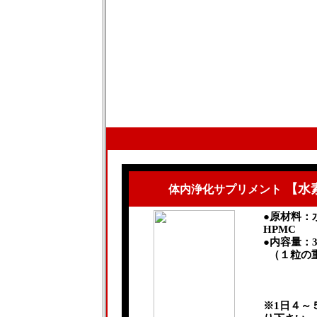
【水
体内浄化サプリメント
●原材料：
HPMC
●内容量：3
（１粒の重
※1日４～