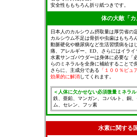
安全性ももちろん折り紙つきです。
体の大敵「カ
日本人のカルシウム摂取量は厚労省の
カルシウム不足は骨折や虫歯はもちろ
動脈硬化や糖尿病など生活習慣病をは
痛、アレルギー、ED、さらにはイライ
水素サンゴパウダーは身体に必要な「
らのミネラルを全身に補給することで
さらに、主成分である
「１００％ピュ
効果的に解消
してくれます。
＜人体に欠かせない必須微量ミネラル
鉄、亜鉛、マンガン、コバルト、銅、
ム、セレン、フッ素
水素に関する