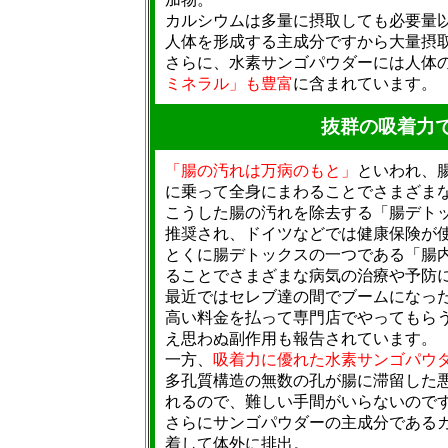
カルシウムは多量に摂取しても必要量
人体を形成する主成分ですから大量摂
さらに、水素サンゴパウダーには人体
ミネラル」も豊富
に含まれています。
抜群の吸着力
「腸の汚れは万病のもと」
といわれ、
に乗って全身にまわることでさまざま
こうした腸の汚れを除去する「腸デト
推奨され、ドイツなどでは健康保険が
とくに腸デトックスの一つである「腸
ることでさまざまな病気の治療や予防
最近ではセレブ達の間でブームになっ
高い料金を払って専門店でやってもら
え思わぬ副作用も報告されています。
一方、
吸着力に優れた水素サンゴパウ
多孔質構造の無数の孔が腸に滞留した
れるので、難しい手間がいらないので
さらにサンゴパウダーの主成分である
着して体外に排出。