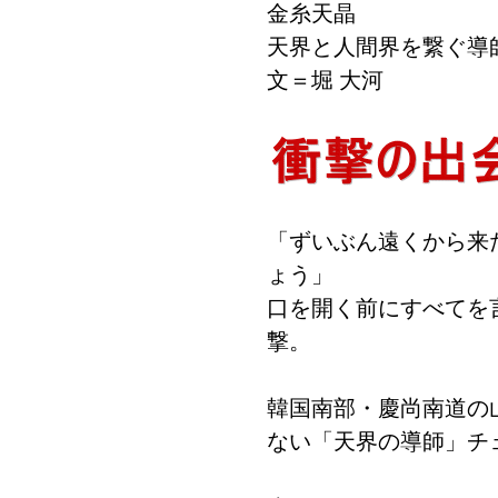
金糸天晶
天界と人間界を繋ぐ導
文＝堀 大河
「ずいぶん遠くから来
ょう」
口を開く前にすべてを
撃。
韓国南部・慶尚南道の
ない「天界の導師」チ